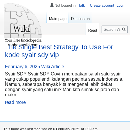
Not logged in
Talk
Create account
Log in
Main page
Discussion
Search
Read
robhasawiki.com
The Single Best Strategy To Use For
kode syair sdy vip
February 6, 2025
Wiki Article
Syair SDY Syair SDY Oovin merupakan salah satu syair
yang cukup populer di kalangan pecinta sastra Indonesia.
Namun, seberapa banyak kita mengenal lebih dekat
dengan syair yang satu ini? Mari kita simak sejarah dan
makn
read more
This page was last modified on 6 February 2025, at 1:09 am.